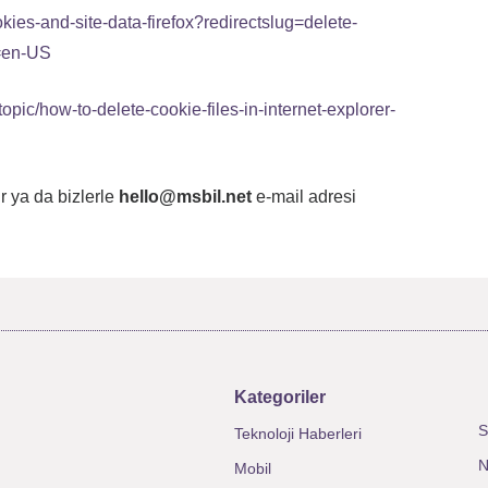
okies-and-site-data-firefox?redirectslug=delete-
e=en-US
topic/how-to-delete-cookie-files-in-internet-explorer-
r ya da bizlerle
hello@msbil.net
e-mail adresi
Kategoriler
S
Teknoloji Haberleri
N
Mobil