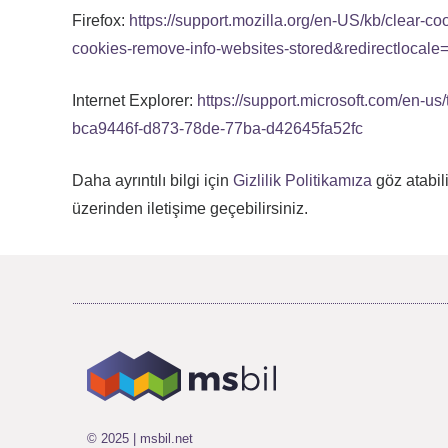
Firefox:
https://support.mozilla.org/en-US/kb/clear-co
cookies-remove-info-websites-stored&redirectlocal
Internet Explorer:
https://support.microsoft.com/en-us/
bca9446f-d873-78de-77ba-d42645fa52fc
Daha ayrıntılı bilgi için
Gizlilik Politikamıza
göz atabili
üzerinden iletişime geçebilirsiniz.
© 2025 | msbil.net