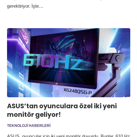
gerektiriyor. İşte…
ASUS’tan oyunculara özel iki yeni
monitör geliyor!
TEKNOLOJI HABERLERI
ASUS, oyuncular için iki yeni monitör duyurdu. Bunlar, 610 Hz