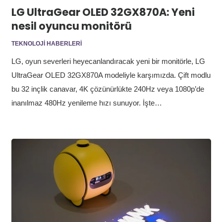
LG UltraGear OLED 32GX870A: Yeni
nesil oyuncu monitörü
TEKNOLOJI HABERLERI
LG, oyun severleri heyecanlandıracak yeni bir monitörle, LG
UltraGear OLED 32GX870A modeliyle karşımızda. Çift modlu
bu 32 inçlik canavar, 4K çözünürlükte 240Hz veya 1080p’de
inanılmaz 480Hz yenileme hızı sunuyor. İşte…