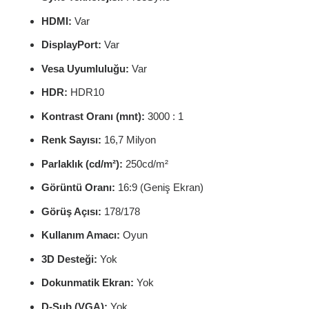
HDMI:
Var
DisplayPort:
Var
Vesa Uyumluluğu:
Var
HDR:
HDR10
Kontrast Oranı (mnt):
3000 : 1
Renk Sayısı:
16,7 Milyon
Parlaklık (cd/m²):
250cd/m²
Görüntü Oranı:
16:9 (Geniş Ekran)
Görüş Açısı:
178/178
Kullanım Amacı:
Oyun
3D Desteği:
Yok
Dokunmatik Ekran:
Yok
D-Sub (VGA):
Yok