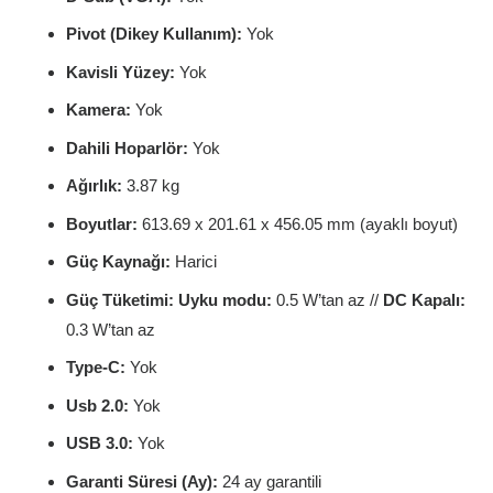
Pivot (Dikey Kullanım):
Yok
Kavisli Yüzey:
Yok
Kamera:
Yok
Dahili Hoparlör:
Yok
Ağırlık:
3.87 kg
Boyutlar:
613.69 x 201.61 x 456.05 mm (ayaklı boyut)
Güç Kaynağı:
Harici
Güç Tüketimi:
Uyku modu:
0.5 W’tan az //
DC Kapalı:
0.3 W’tan az
Type-C:
Yok
Usb 2.0:
Yok
USB 3.0:
Yok
Garanti Süresi (Ay):
24 ay garantili