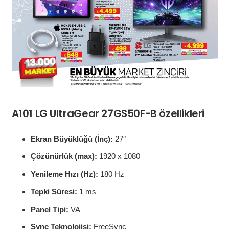
A101 LG UltraGear 27GS50F-B özellikleri
Ekran Büyüklüğü (İnç):
27″
Çözünürlük (max):
1920 x 1080
Yenileme Hızı (Hz):
180 Hz
Tepki Süresi:
1 ms
Panel Tipi:
VA
Sync Teknolojisi:
FreeSync