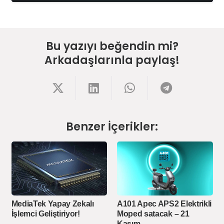
Bu yazıyı beğendin mi?
Arkadaşlarınla paylaş!
Benzer İçerikler:
MediaTek Yapay Zekalı
A101 Apec APS2 Elektrikli
İşlemci Geliştiriyor!
Moped satacak – 21
Kasım