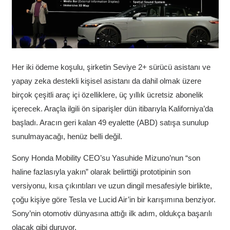
Her iki ödeme koşulu, şirketin Seviye 2+ sürücü asistanı ve
yapay zeka destekli kişisel asistanı da dahil olmak üzere
birçok çeşitli araç içi özelliklere, üç yıllık ücretsiz abonelik
içerecek. Araçla ilgili ön siparişler dün itibarıyla Kaliforniya’da
başladı. Aracın geri kalan 49 eyalette (ABD) satışa sunulup
sunulmayacağı, henüz belli değil.
Sony Honda Mobility CEO’su Yasuhide Mizuno’nun “son
haline fazlasıyla yakın” olarak belirttiği prototipinin son
versiyonu, kısa çıkıntıları ve uzun dingil mesafesiyle birlikte,
çoğu kişiye göre Tesla ve Lucid Air’in bir karışımına benziyor.
Sony’nin otomotiv dünyasına attığı ilk adım, oldukça başarılı
olacak gibi duruyor.