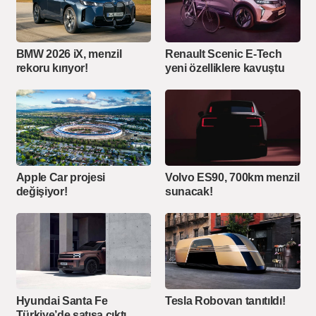
BMW 2026 iX, menzil
Renault Scenic E-Tech
rekoru kırıyor!
yeni özelliklere kavuştu
Apple Car projesi
Volvo ES90, 700km menzil
değişiyor!
sunacak!
Hyundai Santa Fe
Tesla Robovan tanıtıldı!
Türkiye’de satışa çıktı