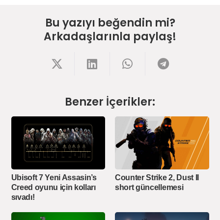
Bu yazıyı beğendin mi?
Arkadaşlarınla paylaş!
Benzer İçerikler:
Ubisoft 7 Yeni Assasin’s
Counter Strike 2, Dust II
Creed oyunu için kolları
short güncellemesi
sıvadı!