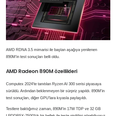
AMD RDNA 3.5 mimarisi ile baştan aşağıya yenilenen
890M’in test sonuçları belli oldu.
AMD Radeon 890M özellikleri
Computex 2024’te tanıtılan Ryzen AI 300 serisi piyasaya
sürüldü. Ardından beklenmeyen bir sürpriz yapıldı. 890M’in
test sonuçları, diğer GPU’lara kıyasla paylaşıldı.
Testlere baktığımız zaman, 890M’in 17W TDP ve 32 GB
LPDDR5X-7500’lük bir bellek ile teste girdiğini görebiliyoruz.