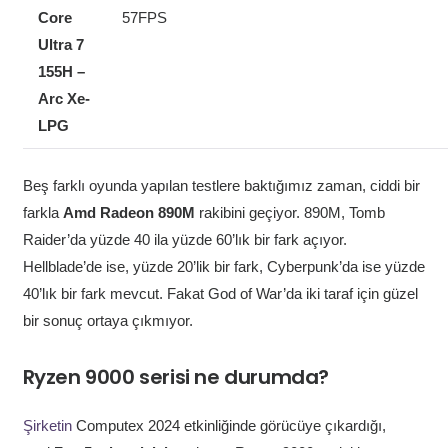
Core
57FPS
Ultra 7
155H –
Arc Xe-
LPG
Beş farklı oyunda yapılan testlere baktığımız zaman, ciddi bir
farkla
Amd Radeon
890M
rakibini geçiyor. 890M, Tomb
Raider’da yüzde 40 ila yüzde 60’lık bir fark açıyor.
Hellblade’de ise, yüzde 20’lik bir fark, Cyberpunk’da ise yüzde
40’lık bir fark mevcut. Fakat God of War’da iki taraf için güzel
bir sonuç ortaya çıkmıyor.
Ryzen 9000 serisi ne durumda?
Şirketin
Computex 2024 etkinliğinde görücüye çıkardığı,