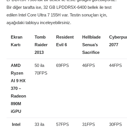
Bir diğer tarafta ise, 32 GB LPDDR5X-6400 bellek ile test
edilen Intel Core Ultra 7 155H var. Testin sonuçları için,
aşağıdaki tabloyu inceleyebilirsiniz.
Ekran
Tomb
Resident
Hellblade
Cyberpu
Kartı
Raider
Evil 6
Senua’s
2077
2013
Sacrifice
AMD
50 ila
69FPS
46FPS
44FPS
Ryzen
70FPS
AI 9 HX
370 –
Radeon
890M
iGPU
Intel
33 ila
57FPS
31FPS
30FPS