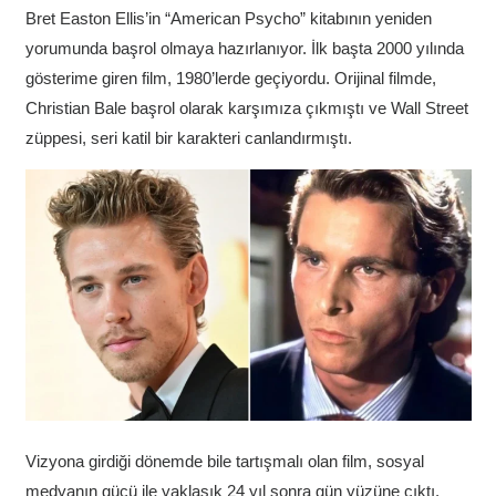
Bret Easton Ellis’in “American Psycho” kitabının yeniden
yorumunda başrol olmaya hazırlanıyor. İlk başta 2000 yılında
gösterime giren film, 1980’lerde geçiyordu. Orijinal filmde,
Christian Bale başrol olarak karşımıza çıkmıştı ve Wall Street
züppesi, seri katil bir karakteri canlandırmıştı.
Vizyona girdiği dönemde bile tartışmalı olan film, sosyal
medyanın gücü ile yaklaşık 24 yıl sonra gün yüzüne çıktı.