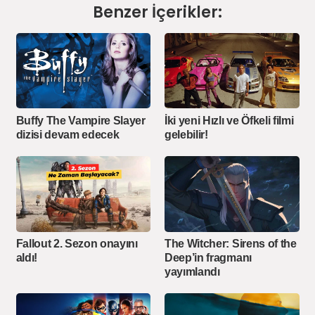
Benzer İçerikler:
Buffy The Vampire Slayer
İki yeni Hızlı ve Öfkeli filmi
dizisi devam edecek
gelebilir!
Fallout 2. Sezon onayını
The Witcher: Sirens of the
aldı!
Deep’in fragmanı
yayımlandı