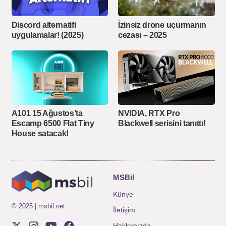
Discord alternatifi
İzinsiz drone uçurmanın
uygulamalar! (2025)
cezası – 2025
A101 15 Ağustos’ta
NVIDIA, RTX Pro
Escamp 6500 Flat Tiny
Blackwell serisini tanıttı!
House satacak!
MSBil
Künye
© 2025 | msbil.net
İletişim
Hakkımızda