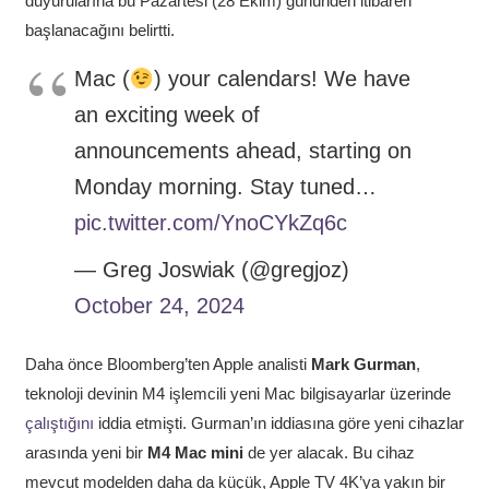
duyurularına bu Pazartesi (28 Ekim) gününden itibaren
başlanacağını belirtti.
Mac (
) your calendars! We have
an exciting week of
announcements ahead, starting on
Monday morning. Stay tuned…
pic.twitter.com/YnoCYkZq6c
— Greg Joswiak (@gregjoz)
October 24, 2024
Daha önce Bloomberg’ten Apple analisti
Mark Gurman
,
teknoloji devinin M4 işlemcili yeni Mac bilgisayarlar üzerinde
çalıştığını
iddia etmişti. Gurman’ın iddiasına göre yeni cihazlar
arasında yeni bir
M4 Mac mini
de yer alacak. Bu cihaz
mevcut modelden daha da küçük, Apple TV 4K’ya yakın bir