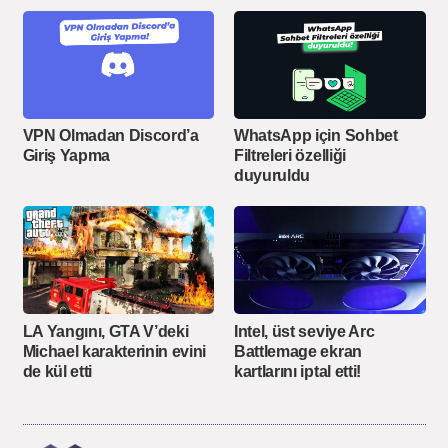
VPN Olmadan Discord’a
WhatsApp için Sohbet
Giriş Yapma
Filtreleri özelliği
duyuruldu
LA Yangını, GTA V’deki
Intel, üst seviye Arc
Michael karakterinin evini
Battlemage ekran
de kül etti
kartlarını iptal etti!