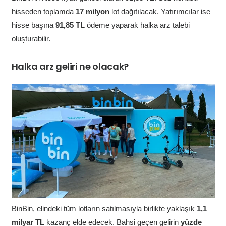
hisseden toplamda
17
milyon
lot dağıtılacak. Yatırımcılar ise
hisse başına
91,85
TL
ödeme yaparak halka arz talebi
oluşturabilir.
Halka arz geliri ne olacak?
BinBin, elindeki tüm lotların satılmasıyla birlikte yaklaşık
1,1
milyar TL
kazanç elde edecek. Bahsi geçen gelirin
yüzde