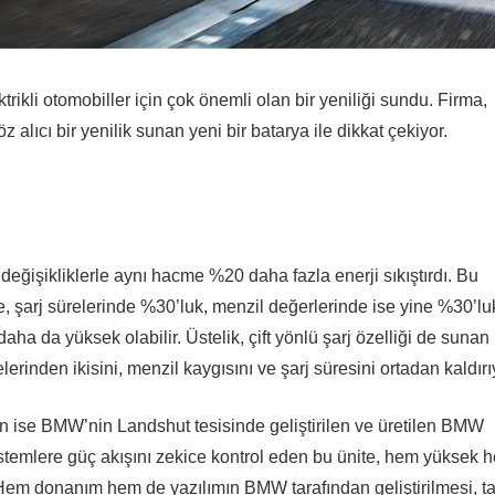
ikli otomobiller için çok önemli olan bir yeniliği sundu. Firma,
alıcı bir yenilik sunan yeni bir batarya ile dikkat çekiyor.
eğişikliklerle aynı hacme %20 daha fazla enerji sıkıştırdı. Bu
de, şarj sürelerinde %30’luk, menzil değerlerinde ise yine %30’luk
aha da yüksek olabilir. Üstelik, çift yönlü şarj özelliği de sunan
lerinden ikisini, menzil kaygısını ve şarj süresini ortadan kaldırı
n ise BMW’nin Landshut tesisinde geliştirilen ve üretilen BMW
sistemlere güç akışını zekice kontrol eden bu ünite, hem yüksek 
. Hem donanım hem de yazılımın BMW tarafından geliştirilmesi, t