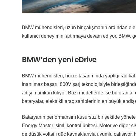
BMW mühendisleri, uzun bir çalışmanın ardından elektr
kullanıcı deneyimini artırmaya devam ediyor. BMW, göz 
BMW’den yeni eDrive
BMW mühendisleri, hücre tasarımında yaptığı radikal d
inanılmaz başarı, 800V şarj teknolojisiyle birleştiğin
artışı mümkün kılıyor. Bazı modellerde ise bu oranlar d
bataryalar, elektrikli araç sahiplerinin en büyük endişe
Bataryanın performansını kusursuz bir şekilde yönete
Energy Master isimli kontrol ünitesi. Motor ve diğer 
de düşük voltajlı güç kaynaklarıyla uyumlu çalışıyor