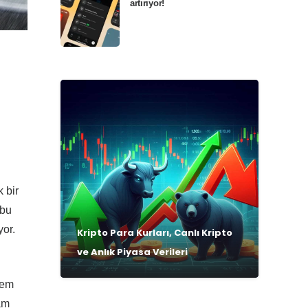
artırıyor!
 bir
 bu
yor.
Kripto Para Kurları, Canlı Kripto
ve Anlık Piyasa Verileri
hem
am