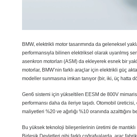
BMW, elektrikli motor tasarımında da geleneksel yakla
performansıyla bilinen elektriksel olarak uyarılmış s
asenkron motorları (ASM) da ekleyerek esnek bir ya
motorlar, BMW’nin farklı araçlar için elektrikli güç a
modeller sunmasına imkan tanıyor (bir, iki, üç hatta dö
Gen6 sistemi için yükseltilen EESM de 800V mimarisi i
performansı daha da ileriye taşıdı. Otomobil üreticisi,
maliyetleri %20 ve ağırlığı %10 oranında azalttığını bel
Bu yüksek teknoloji bileşenlerinin üretimi de mantıklı
Birleşik Devletleri gibi farklı coğrafyalarda, araç fabr