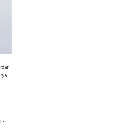
ardan
arya
le