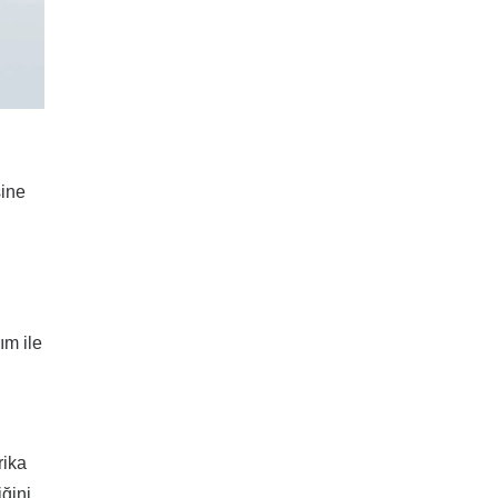
sine
ım ile
rika
iğini