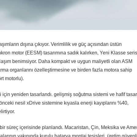
şımların dışına çıkıyor. Verimlilik ve güç açısından üstün
enkron motor (EESM) tasarımına sadık kalırken, Yeni Klasse seri
klaşım benimsiyor. Daha kompakt ve uygun maliyetli olan ASM
ktarma organlarını özelleştirmesine ve birden fazla motora sahip
rt motorlu).
çin yeniden tasarlandı. gelişmiş soğutma sistemi ve hafif tasar
 önceki nesil xDrive sistemine kıyasla enerji kayıplarını %40,
irtiyor.
 bir süreç içerisinde planlandı. Macaristan, Çin, Meksika ve Ame
ikalarının yakınında kurulu batarya montaj tesisleri, üretim güvenl