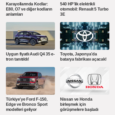
Karayollarında Kodlar:
540 HP’lik elektrikli
E80, O7 ve diğer kodların
otomobil: Renault 5 Turbo
anlamları
3E
Toyota, Japonya’da
Uygun fiyatlı Audi Q4 35 e-
batarya fabrikası açacak!
tron tanıtıldı!
Türkiye’ye Ford F-150,
Nissan ve Honda
Edge ve Bronco Sport
birleşmek için
modelleri geliyor
görüşmelere başladı