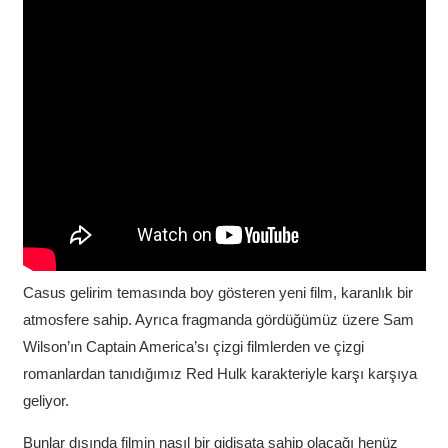
Casus gelirim temasında boy gösteren yeni film, karanlık bir
atmosfere sahip. Ayrıca fragmanda gördüğümüz üzere Sam
Wilson’ın Captain America’sı çizgi filmlerden ve çizgi
romanlardan tanıdığımız Red Hulk karakteriyle karşı karşıya
geliyor.
Bunlar dışında filmin nasıl bir gidişata sahip olacağı henüz