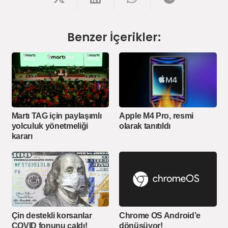
Benzer İçerikler:
Martı TAG için paylaşımlı
Apple M4 Pro, resmi
yolculuk yönetmeliği
olarak tanıtıldı
kararı
Çin destekli korsanlar
Chrome OS Android’e
COVID fonunu çaldı!
dönüşüyor!