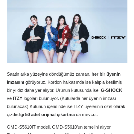
Saatin arka yüzeyine döndüğümüz zaman,
her bir üyenin
imzasını
görüyoruz. Kordon halkasında ise kalıpla kesilmiş
bir yıldız daha yer alıyor. Ürünün kutusunda ise,
G-SHOCK
ve
ITZY
logoları bulunuyor. (Kutularda her üyenin imzası
bulunacak) Kutunun içerisinde ise ITZY üyelerinin özel olarak
çizdirdiği
50
adet orijinal çıkartma
da mevcut.
GMD-S5610IT modeli, GMD-S5610’un temelini alıyor.