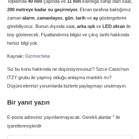
Toplamda
40 mm
çapında ve
11 mm
kalınlığa sahip olan saat,
200 metreye kadar su geçirmiyor.
Ekran tarafına baktığımız
zaman
alarm
,
zamanlayıcı
,
gün
,
tarih
ve
ay
göstergelerini
görebiliyoruz. Bunun dışında saat,
arka
ışık
ve
LED
ekran
ile
boy gösterecek. Fiyatlandırma bilgisi ve çıkış tarihi hakkında
henüz bilgi yok.
Kaynak:
Gizmochina
Siz bu konu hakkında ne düşünüyorsunuz? Sizce Casio’nun
ITZY grubu ile yapmış olduğu anlaşma mantıklı mı?
Düşüncelerinizi yorumlarda bizlerle paylaşmayı unutmayın.
Bir yanıt yazın
E-posta adresiniz yayınlanmayacak.
Gerekli alanlar
*
ile
işaretlenmişlerdir