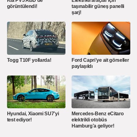
Kia PV5 ABD’de
Elektrikli araçlar için
görüntülendi!
taşınabilir güneş panelli
şarj!
Togg T10F yollarda!
Ford Capri’ye ait görseller
paylaşıldı
Hyundai, Xiaomi SU7’yi
Mercedes-Benz eCitaro
test ediyor!
elektrikli otobüs
Hamburg’a geliyor!