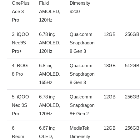
OnePlus
Fluid
Dimensity
Ace 3
AMOLED,
9200
Pro
120Hz
3. iQOO
6.78 inç
Qualcomm
12GB
256GB
Neo9S
AMOLED,
Snapdragon
Pro+
120Hz
8 Gen 3
4. ROG
6.8 inç
Qualcomm
18GB
512GB
8 Pro
AMOLED,
Snapdragon
165Hz
8 Gen 3
5. iQOO
6.78 inç
Qualcomm
12GB
256GB
Neo 9S
AMOLED,
Snapdragon
Pro
120Hz
8+ Gen 2
6.
6.67 inç
MediaTek
12GB
256GB
Redmi
OLED,
Dimensity