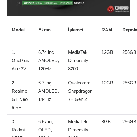
Model
Ekran
İşlemci
RAM
Depol
1.
6.74 inç
MediaTek
12GB
256GB
OnePlus
AMOLED,
Dimensity
Ace 3V
120Hz
8200
2.
6.7 inç
Qualcomm
12GB
256GB
Realme
AMOLED,
Snapdragon
GT Neo
144Hz
7+ Gen 2
6 SE
3.
6.67 inç
MediaTek
8GB
256GB
Redmi
OLED,
Dimensity