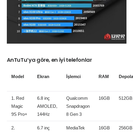
AnTuTu’ya göre, en iyi telefonlar
Model
Ekran
İşlemci
RAM
Depol
1. Red
6.8 inç
Qualcomm
16GB
512GB
Magic
AMOLED,
Snapdragon
9S Pro+
144Hz
8 Gen 3
2.
6.7 inç
MediaTek
16GB
256GB