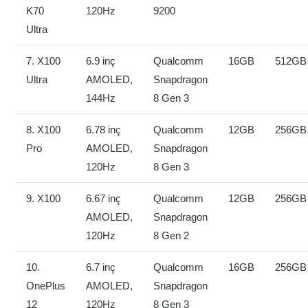
K70
120Hz
9200
Ultra
7. X100
6.9 inç
Qualcomm
16GB
512GB
Ultra
AMOLED,
Snapdragon
144Hz
8 Gen 3
8. X100
6.78 inç
Qualcomm
12GB
256GB
Pro
AMOLED,
Snapdragon
120Hz
8 Gen 3
9. X100
6.67 inç
Qualcomm
12GB
256GB
AMOLED,
Snapdragon
120Hz
8 Gen 2
10.
6.7 inç
Qualcomm
16GB
256GB
OnePlus
AMOLED,
Snapdragon
12
120Hz
8 Gen 3