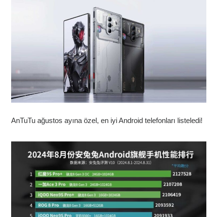
AnTuTu ağustos ayına özel, en iyi Android telefonları listeledi!