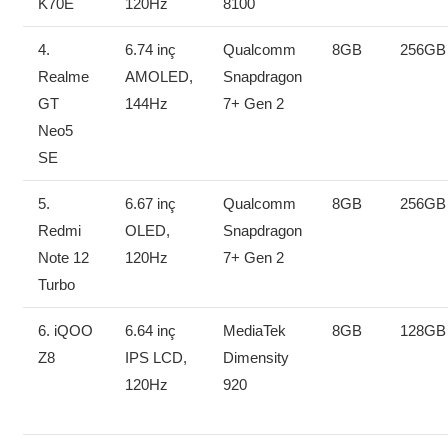
K70E
120Hz
8100
4.
6.74 inç
Qualcomm
8GB
256GB
Realme
AMOLED,
Snapdragon
GT
144Hz
7+ Gen 2
Neo5
SE
5.
6.67 inç
Qualcomm
8GB
256GB
Redmi
OLED,
Snapdragon
Note 12
120Hz
7+ Gen 2
Turbo
6. iQOO
6.64 inç
MediaTek
8GB
128GB
Z8
IPS LCD,
Dimensity
120Hz
920