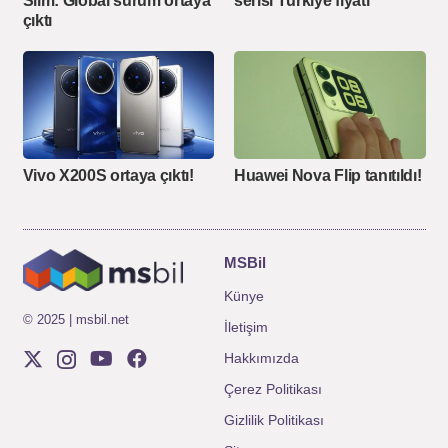
Slim: Global sürüm ortaya
serisi Türkiye fiyatı
çıktı
Vivo X200S ortaya çıktı!
Huawei Nova Flip tanıtıldı!
MSBil
Künye
© 2025 | msbil.net
İletişim
Hakkımızda
Çerez Politikası
Gizlilik Politikası