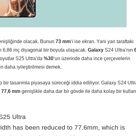
işliğinde olacak. Bunun
73 mm
‘i ise ekran. Yani yan taraftaki
6,86 inç diyagonal bir boyuta ulaşacak.
Galaxy
S24 Ultra’nın
6
 boyutlar S25 Ultra’da
%30
‘un üzerinde daha ince çerçevelerin
n daha iyileştirilmesi demek.
bir tasarımla piyasaya süreceği iddia ediliyor. Galaxy S24 Ultr
a
77,6 mm
genişlikle daha dar bir gövde ile daha kolay bir kulla
 S25 Ultra
idth has been reduced to 77.6mm, which is