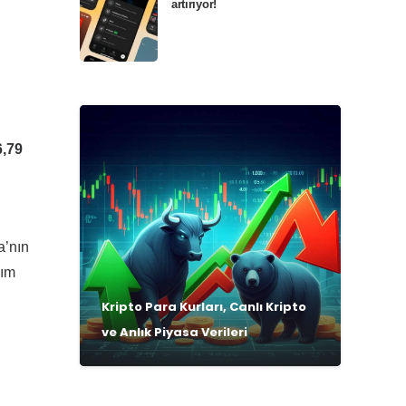
artırıyor!
,79
a’nın
nım
Kripto Para Kurları, Canlı Kripto
ve Anlık Piyasa Verileri