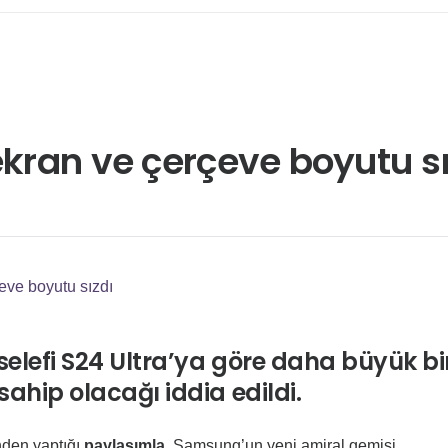
ekran ve çerçeve boyutu sı
eve boyutu sızdı
elefi S24 Ultra’ya göre daha büyük bi
ahip olacağı iddia edildi.
nden yaptığı
paylaşımla
, Samsung’un yeni amiral gemisi