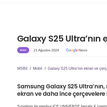
Galaxy S25 Ultra’nın 
21 Ağustos 2024
Mobil
MSBil
/
Mobil
/
Galaxy S25 Ultra’nın ekran ve çerç
Samsung Galaxy S25 Ultra’nın, s
ekran ve daha ince çerçevelere s
Sızıntıları ile meşhur ICE UNIVERSE hesabı X üzeri