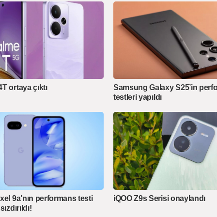
T ortaya çıktı
Samsung Galaxy S25’in perf
testleri yapıldı
xel 9a’nın performans testi
iQOO Z9s Serisi onaylandı
sızdırıldı!