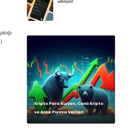
artırıyor!
ıklığı
4)
Kripto Para Kurları, Canlı Kripto
ve Anlık Piyasa Verileri