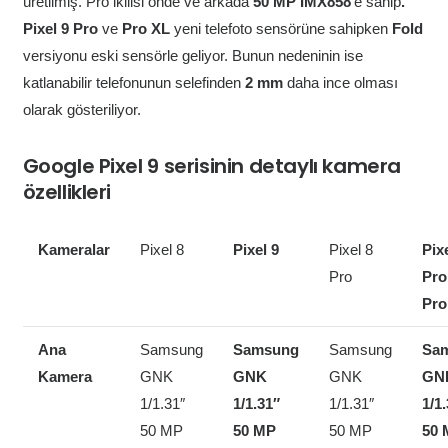
üretilmiş. Pro ikilisi önde ve arkada
50 MP IMX858
‘e sahip
.
Pixel 9 Pro
ve
Pro XL
yeni telefoto sensörüne sahipken
Fold
versiyonu eski sensörle geliyor. Bunun nedeninin ise
katlanabilir telefonunun selefinden
2 mm
daha ince olması
olarak gösteriliyor.
Google Pixel 9 serisinin detaylı kamera
özellikleri
Kameralar
Pixel 8
Pixel 9
Pixel 8
Pixe
Pro
Pro
Pro
Ana
Samsung
Samsung
Samsung
Sa
Kamera
GNK
GNK
GNK
GN
1/1.31″
1/1.31″
1/1.31″
1/1
50 MP
50 MP
50 MP
50 