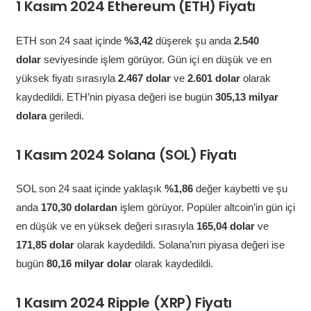
1 Kasım 2024 Ethereum (ETH) Fiyatı
ETH son 24 saat içinde
%3,42
düşerek şu anda
2.540
dolar
seviyesinde işlem görüyor. Gün içi en düşük ve en
yüksek fiyatı sırasıyla
2.467 dolar
ve
2.601 dolar
olarak
kaydedildi. ETH’nin piyasa değeri ise bugün
305,13 milyar
dolara
geriledi.
1 Kasım 2024 Solana (SOL) Fiyatı
SOL son 24 saat içinde yaklaşık
%1,86
değer kaybetti ve şu
anda
170,30 dolardan
işlem görüyor. Popüler altcoin’in gün içi
en düşük ve en yüksek değeri sırasıyla
165,04 dolar
ve
171,85 dolar
olarak kaydedildi. Solana’nın piyasa değeri ise
bugün
80,16 milyar dolar
olarak kaydedildi.
1 Kasım 2024 Ripple (XRP) Fiyatı