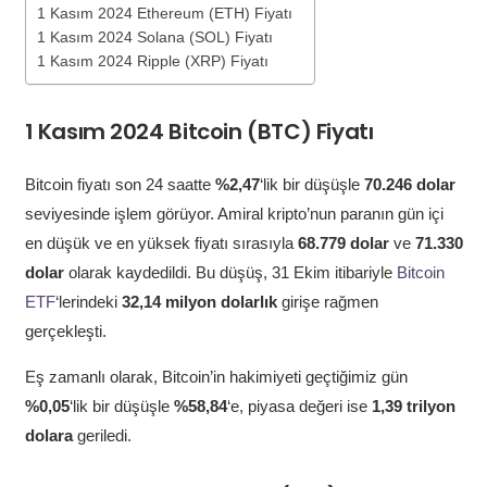
1 Kasım 2024 Ethereum (ETH) Fiyatı
1 Kasım 2024 Solana (SOL) Fiyatı
1 Kasım 2024 Ripple (XRP) Fiyatı
1 Kasım 2024 Bitcoin (BTC) Fiyatı
Bitcoin fiyatı son 24 saatte
%2,47
‘lik bir düşüşle
70.246 dolar
seviyesinde işlem görüyor. Amiral kripto’nun paranın gün içi
en düşük ve en yüksek fiyatı sırasıyla
68.779 dolar
ve
71.330
dolar
olarak kaydedildi. Bu düşüş, 31 Ekim itibariyle
Bitcoin
ETF
‘lerindeki
32,14 milyon dolarlık
girişe rağmen
gerçekleşti.
Eş zamanlı olarak, Bitcoin’in hakimiyeti geçtiğimiz gün
%0,05
‘lik bir düşüşle
%58,84
‘e, piyasa değeri ise
1,39 trilyon
dolara
geriledi.