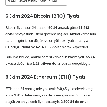
6 Ekim 2024 Ripple (XRP) Fiyatı
6 Ekim 2024 Bitcoin (BTC) Fiyatı
Bitcoin fiyatı son 24 saatte
%0,14
artarak güne
61.893
dolar
seviyesinde işlem görerek başladı. Amiral kripto’nun
paranın gün içi en düşük ve en yüksek fiyatı sırasıyla
61.720,41 dolar
ve
62.371,02 dolar
olarak kaydedildi.
Bununla birlikte, amiral gemisi kriptonun hakimiyeti
%53,43
,
piyasa değeri ise
1,22 trilyon dolar
olarak gerçekleşti.
6 Ekim 2024 Ethereum (ETH) Fiyatı
ETH son 24 saat içinde yaklaşık
%0,45
yükselerek ve şu
anda
2.415 dolar
seviyesinde işlem görüyor. Gün içi en
düşük ve en yüksek fiyatı sırasıyla
2.390,84 dolar
ve