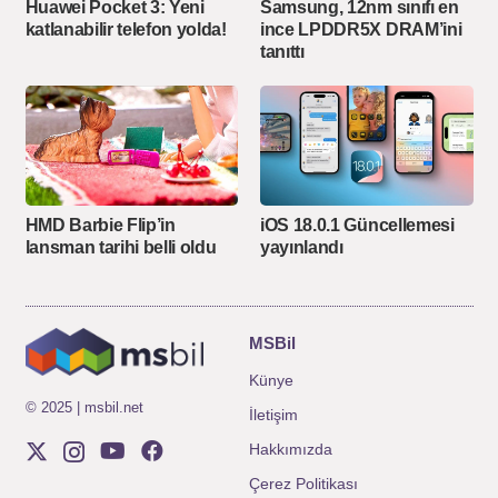
Huawei Pocket 3: Yeni
Samsung, 12nm sınıfı en
katlanabilir telefon yolda!
ince LPDDR5X DRAM’ini
tanıttı
HMD Barbie Flip’in
iOS 18.0.1 Güncellemesi
lansman tarihi belli oldu
yayınlandı
MSBil
Künye
© 2025 | msbil.net
İletişim
Hakkımızda
Çerez Politikası