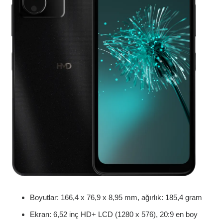
Boyutlar: 166,4 x 76,9 x 8,95 mm, ağırlık: 185,4 gram
Ekran: 6,52 inç HD+ LCD (1280 x 576), 20:9 en boy