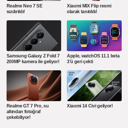
Realme Neo 7 SE
Xiaomi MIX Flip resmi
sızdırıldı!
olarak tanıtıldı!
Samsung Galaxy Z Fold 7
Apple, watchOS 11.1 beta
200MP kamera ile geliyor!
3’ü geri çekti
Realme GT 7 Pro, su
Xiaomi 14 Civi geliyor!
altından fotoğraf
çekebiliyor!