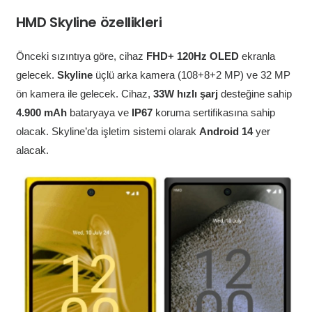
HMD Skyline özellikleri
Önceki sızıntıya göre, cihaz
FHD+ 120Hz OLED
ekranla
gelecek.
Skyline
üçlü arka kamera (108+8+2 MP) ve 32 MP
ön kamera ile gelecek. Cihaz,
33W hızlı şarj
desteğine sahip
4.900 mAh
bataryaya ve
IP67
koruma sertifikasına sahip
olacak. Skyline’da işletim sistemi olarak
Android 14
yer
alacak.