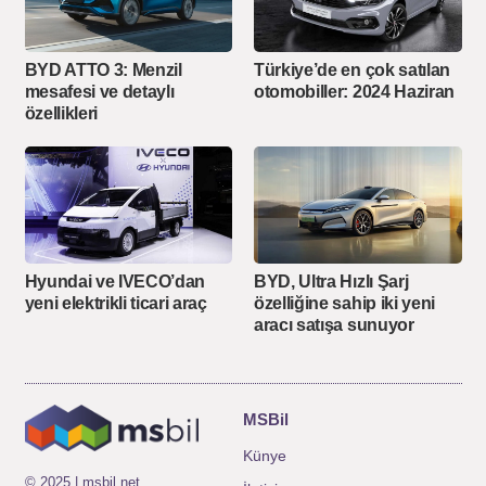
BYD ATTO 3: Menzil
Türkiye’de en çok satılan
mesafesi ve detaylı
otomobiller: 2024 Haziran
özellikleri
Hyundai ve IVECO’dan
BYD, Ultra Hızlı Şarj
yeni elektrikli ticari araç
özelliğine sahip iki yeni
aracı satışa sunuyor
MSBil
Künye
© 2025 | msbil.net