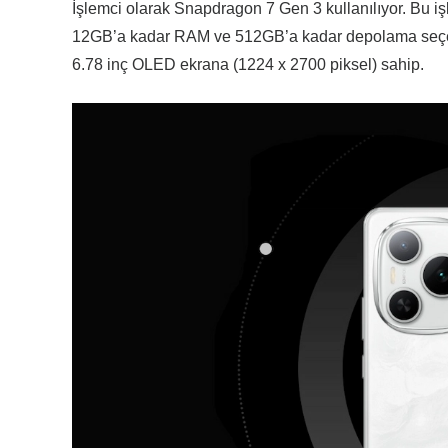
İşlemci olarak Snapdragon 7 Gen 3 kullanılıyor. Bu iş
12GB’a kadar RAM ve 512GB’a kadar depolama seçene
6.78 inç OLED ekrana (1224 x 2700 piksel) sahip.