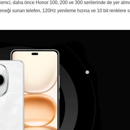
lemci, daha önce Honor 100, 200 ve 300 serilerinde de yer almış
ği sunan telefon, 120Hz yenileme hızına ve 10 bit renklere s