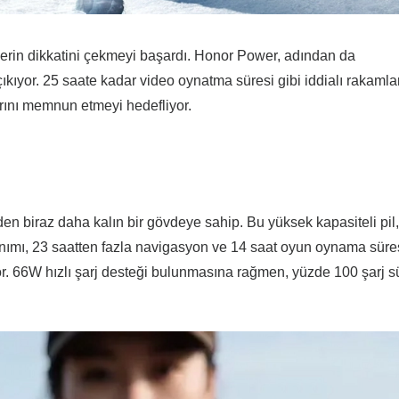
cilerin dikkatini çekmeyi başardı. Honor Power, adından da
 çıkıyor. 25 saate kadar video oynatma süresi gibi iddialı rakamla
arını memnun etmeyi hedefliyor.
n biraz daha kalın bir gövdeye sahip. Bu yüksek kapasiteli pil
anımı, 23 saatten fazla navigasyon ve 14 saat oyun oynama süres
yor. 66W hızlı şarj desteği bulunmasına rağmen, yüzde 100 şarj s