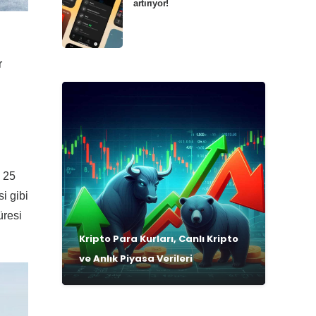
artırıyor!
r
, 25
i gibi
üresi
Kripto Para Kurları, Canlı Kripto
ve Anlık Piyasa Verileri