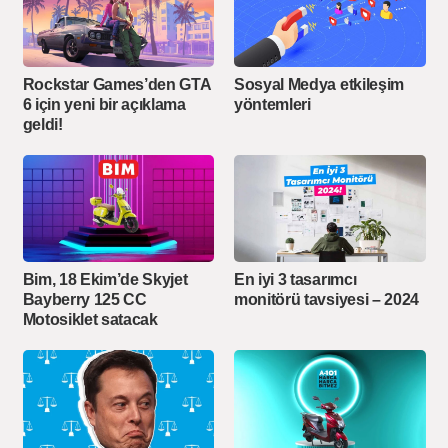
Rockstar Games’den GTA
Sosyal Medya etkileşim
6 için yeni bir açıklama
yöntemleri
geldi!
Bim, 18 Ekim’de Skyjet
En iyi 3 tasarımcı
Bayberry 125 CC
monitörü tavsiyesi – 2024
Motosiklet satacak