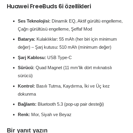
Huawei FreeBuds 6i özellikleri
Ses Teknolojisi:
Dinamik EQ, Aktif gürültü engelleme,
Çağrı gürültüsü engelleme, Şeffaf Mod
Batarya:
Kulaklıklar: 55 mAh (her biri için minimum
değer) – Şarj kutusu: 510 mAh (minimum değer)
Şarj Kablosu:
USB Type-C
Sürücü:
Quad Magnet (11 mm’lik dört mıknatıslı
sürücü)
Kontrol:
Basılı Tutma, Kaydırma, İki ve Üç kez
dokunma
Bağlantı:
Bluetooth 5.3 (pop-up pair desteği)
Renk:
Mor, Siyah ve Beyaz
Bir yanıt yazın