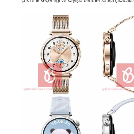
çok renk seçeneği ve kayışla beraber satışa çıkacakla