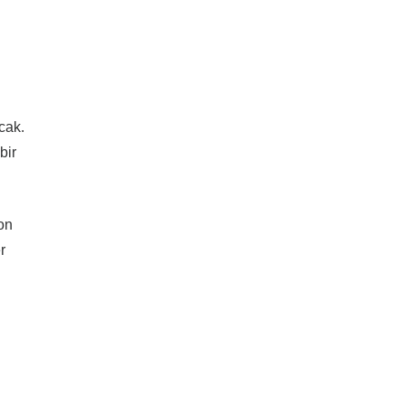
cak.
bir
on
r