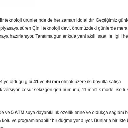
lir teknoloji ürünlerinde de her zaman iddialıdır. Geçtiğimiz gün
i piyasaya süren Çinli teknoloji devi, önümüzdeki günlerde mera
tmaya hazırlanıyor. Tanıtıma günler kala yeni akıllı saat ile ilgili 
 4’ye olduğu gibi
41
ve
46 mm
olmak üzere iki boyutta satışa
ik versiyon cesur sekizgen görünümünü, 41 mm’lik model ise lü
de ve
5 ATM
suya dayanıklılık özelliklerine ve oldukça sağlam b
olu ve programlanabilir bir düğme yer alıyor. Bunlarla birlikte 