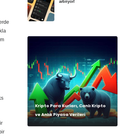
artırıyor!
lerde
kla
hem
ks
Kripto Para Kurları, Canlı Kripto
ve Anlık Piyasa Verileri
ir
bir