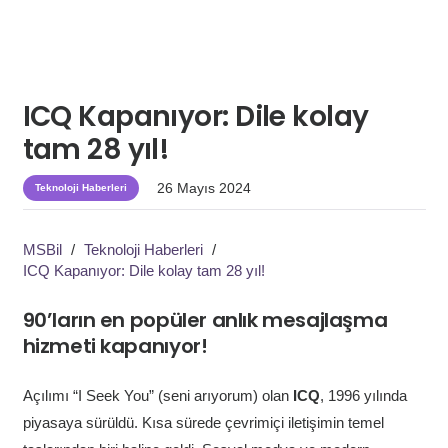
ICQ Kapanıyor: Dile kolay
tam 28 yıl!
26 Mayıs 2024
Teknoloji Haberleri
MSBil
/
Teknoloji Haberleri
/
ICQ Kapanıyor: Dile kolay tam 28 yıl!
90’ların en popüler anlık mesajlaşma
hizmeti kapanıyor!
Açılımı “I Seek You” (seni arıyorum) olan
ICQ
, 1996 yılında
piyasaya sürüldü. Kısa sürede çevrimiçi iletişimin temel