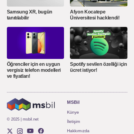
Samsung XR, bugün
Afyon Kocatepe
tanıtılabilir
Üniversitesi hacklendi!
Öğrenciler için en uygun
Spotify sevilen özelliği için
vergisiz telefon modelleri
ücret istiyor!
ve fiyatları!
MSBil
Künye
© 2025 | msbil.net
İletişim
Hakkımızda