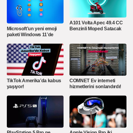
A101 Volta Apec 49.4 CC
Microsoft’un yeni emoji
Benzinli Moped Satacak
paketi Windows 11’de
TikTok Amerika’da kabus
COMNET Ev interneti
yaşıyor!
hizmetlerini sonlandırdı!
PlayStation 5 Pro ne
Apple Vision Pro iki