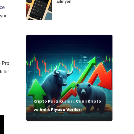
artırıyor!
nce
yor.
5 Pro
ı bir
Kripto Para Kurları, Canlı Kripto
ve Anlık Piyasa Verileri