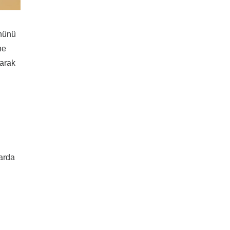
ününü
ne
larak
arda