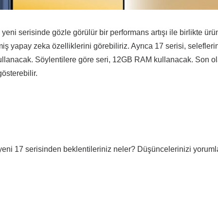
ni serisinde gözle görülür bir performans artışı ile birlikte ür
ş yapay zeka özelliklerini görebiliriz. Ayrıca 17 serisi, selefleri
kullanacak. Söylentilere göre seri, 12GB RAM kullanacak. Son o
österebilir.
ni 17 serisinden beklentileriniz neler? Düşüncelerinizi yoruml