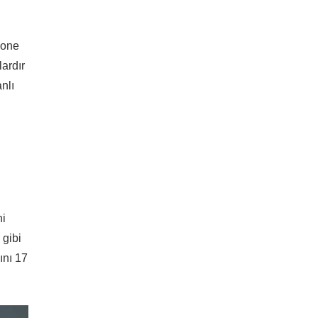
hone
lardır
nlı
ni
 gibi
ını 17