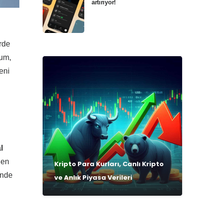
artırıyor!
erde
ium,
eni
l
 en
Kripto Para Kurları, Canlı Kripto
inde
ve Anlık Piyasa Verileri