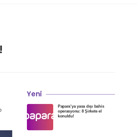
!
Yeni
Papara’ya yasa dışı bahis
p
operasyonu: 8 Şirkete el
konuldu!