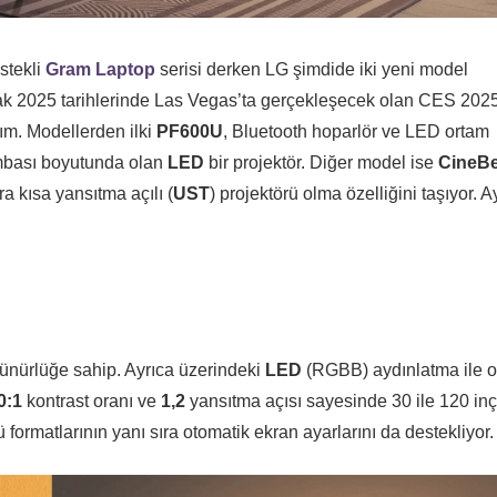
stekli
Gram Laptop
serisi derken LG şimdide iki yeni model
k 2025 tarihlerinde Las Vegas’ta gerçekleşecek olan CES 202
ım. Modellerden ilki
PF600U
, Bluetooth hoparlör ve LED ortam
ambası boyutunda olan
LED
bir projektör. Diğer model ise
CineB
ra kısa yansıtma açılı (
UST
) projektörü olma özelliğini taşıyor. A
nürlüğe sahip. Ayrıca üzerindeki
LED
(RGBB) aydınlatma ile 
0:1
kontrast oranı ve
1,2
yansıtma açısı sayesinde 30 ile 120 inç
 formatlarının yanı sıra otomatik ekran ayarlarını da destekliyor.