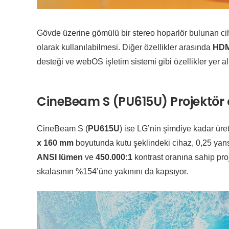
Gövde üzerine gömülü bir stereo hoparlör bulunan ciha
olarak kullanılabilmesi. Diğer özellikler arasında
HD
desteği ve webOS işletim sistemi gibi özellikler yer al
CineBeam S (PU615U) Projektör öz
CineBeam S (
PU615U
) ise LG’nin şimdiye kadar üre
x 160 mm
boyutunda kutu şeklindeki cihaz, 0,25 yansı
ANSI lümen
ve
450.000:1
kontrast oranına sahip pro
skalasının %154’üne yakınını da kapsıyor.