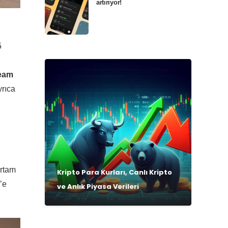
artırıyor!
5
eam
yrıca
ortam
Kripto Para Kurları, Canlı Kripto
’e
ve Anlık Piyasa Verileri