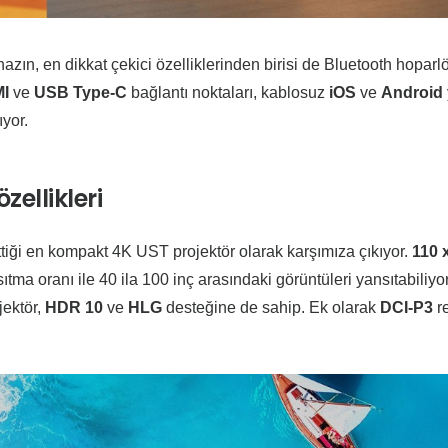
zın, en dikkat çekici özelliklerinden birisi de Bluetooth hoparl
MI
ve
USB Type-C
bağlantı noktaları, kablosuz
iOS
ve
Android
ıyor.
ellikleri
ttiği en kompakt 4K UST projektör olarak karşımıza çıkıyor.
110 
tma oranı ile 40 ila 100 inç arasındaki görüntüleri yansıtabiliyo
jektör,
HDR 10
ve
HLG
desteğine de sahip. Ek olarak
DCI-P3
r