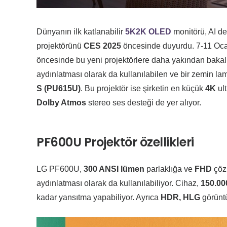
Dünyanın ilk katlanabilir
5K2K OLED
monitörü, AI de
projektörünü
CES 2025
öncesinde duyurdu. 7-11 Oca
öncesinde bu yeni projektörlere daha yakından bakal
aydınlatması olarak da kullanılabilen ve bir zemin l
S (PU615U)
. Bu projektör ise şirketin en küçük
4K
ult
Dolby Atmos
stereo ses desteği de yer alıyor.
PF600U Projektör özellikleri
LG PF600U,
300 ANSI lümen
parlaklığa ve
FHD
çözü
aydınlatması olarak da kullanılabiliyor. Cihaz,
150.00
kadar yansıtma yapabiliyor. Ayrıca
HDR, HLG
görüntü