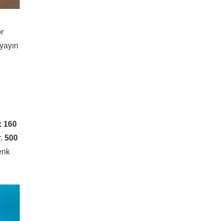
ör
yayın
x 160
r.
500
enk