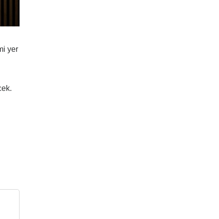
mi yer
cek.