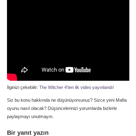
İlginizi çekebilir:
The Witcher 4’ten ilk video yayınlandı!
Siz bu konu hakkında ne düşünüyorsunuz? Sizce yeni Mafia
oyunu nasıl olacak? Düşüncelerinizi yorumlarda bizlerle
paylaşmayı unutmayın.
Bir yanıt yazın