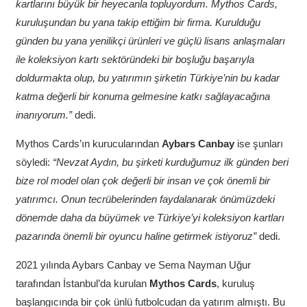
kartlarını büyük bir heyecanla topluyordum. Mythos Cards,
kuruluşundan bu yana takip ettiğim bir firma.
Kurulduğu
günden bu yana yenilikçi ürünleri ve güçlü lisans anlaşmaları
ile koleksiyon kartı sektöründeki bir boşluğu başarıyla
doldurmakta olup, bu yatırımın şirketin Türkiye’nin bu kadar
katma değerli bir konuma gelmesine katkı sağlayacağına
inanıyorum.”
dedi.
Mythos Cards’ın kurucularından
Aybars Canbay
ise şunları
söyledi:
“Nevzat Aydın, bu şirketi kurduğumuz ilk günden beri
bize rol model olan çok değerli bir insan ve çok önemli bir
yatırımcı. Onun tecrübelerinden faydalanarak önümüzdeki
dönemde daha da büyümek ve Türkiye’yi koleksiyon kartları
pazarında önemli bir oyuncu haline getirmek istiyoruz”
dedi.
2021 yılında Aybars Canbay ve Sema Nayman Uğur
tarafından İstanbul’da kurulan
Mythos Cards
, kuruluş
başlangıcında bir çok ünlü futbolcudan da yatırım almıştı. Bu