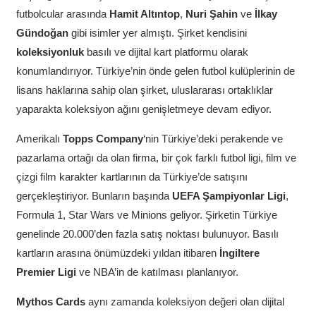
futbolcular arasında
Hamit Altıntop
,
Nuri Şahin
ve
İlkay
Gündoğan
gibi isimler yer almıştı. Şirket kendisini
koleksiyonluk
basılı ve dijital kart platformu olarak
konumlandırıyor. Türkiye’nin önde gelen futbol kulüplerinin de
lisans haklarına sahip olan şirket, uluslararası ortaklıklar
yaparakta koleksiyon ağını genişletmeye devam ediyor.
Amerikalı
Topps Company
‘nin Türkiye’deki perakende ve
pazarlama ortağı da olan firma, bir çok farklı futbol ligi, film ve
çizgi film karakter kartlarının da Türkiye’de satışını
gerçekleştiriyor. Bunların başında
UEFA Şampiyonlar Ligi
,
Formula 1, Star Wars ve Minions geliyor. Şirketin Türkiye
genelinde 20.000’den fazla satış noktası bulunuyor. Basılı
kartların arasına önümüzdeki yıldan itibaren
İngiltere
Premier Ligi
ve NBA’in de katılması planlanıyor.
Mythos Cards
aynı zamanda koleksiyon değeri olan dijital