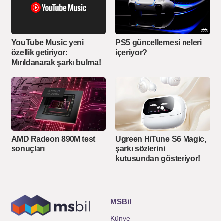
YouTube Music yeni
PS5 güncellemesi neleri
özellik getiriyor:
içeriyor?
Mırıldanarak şarkı bulma!
AMD Radeon 890M test
Ugreen HiTune S6 Magic,
sonuçları
şarkı sözlerini
kutusundan gösteriyor!
MSBil
Künye