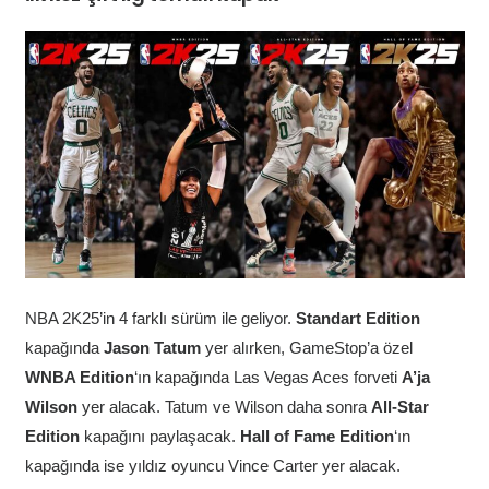
NBA 2K25’in 4 farklı sürüm ile geliyor.
Standart Edition
kapağında
Jason Tatum
yer alırken, GameStop’a özel
WNBA Edition
‘ın kapağında Las Vegas Aces forveti
A’ja
Wilson
yer alacak. Tatum ve Wilson daha sonra
All-Star
Edition
kapağını paylaşacak.
Hall of Fame Edition
‘ın
kapağında ise yıldız oyuncu Vince Carter yer alacak.