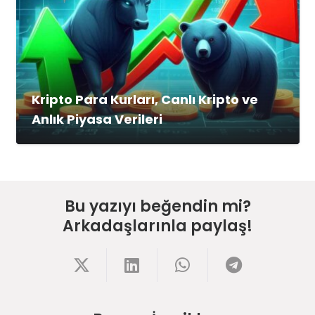
Kripto Para Kurları, Canlı Kripto ve
Anlık Piyasa Verileri
Bu yazıyı beğendin mi?
Arkadaşlarınla paylaş!