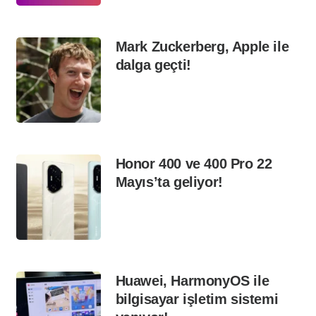
Mark Zuckerberg, Apple ile
dalga geçti!
Honor 400 ve 400 Pro 22
Mayıs’ta geliyor!
Huawei, HarmonyOS ile
bilgisayar işletim sistemi