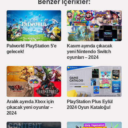
Benzer İçerikler:
Palworld PlayStation 5’e
Kasım ayında çıkacak
gelecek!
yeni Nintendo Switch
oyunları – 2024
Aralık ayında Xbox için
PlayStation Plus Eylül
çıkacak yeni oyunlar –
2024 Oyun Kataloğu!
2024