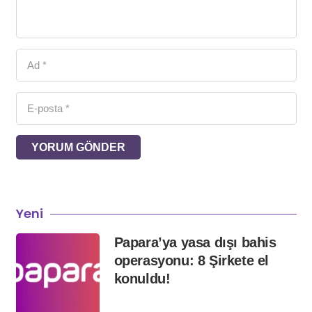
YORUM GÖNDER
Yeni
Papara’ya yasa dışı bahis
operasyonu: 8 Şirkete el
konuldu!