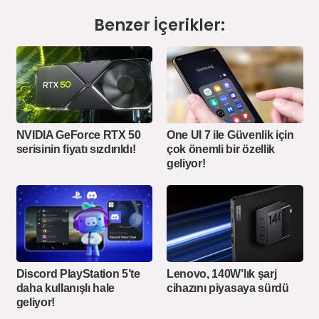
Benzer İçerikler:
NVIDIA GeForce RTX 50
One UI 7 ile Güvenlik için
serisinin fiyatı sızdırıldı!
çok önemli bir özellik
geliyor!
Discord PlayStation 5’te
Lenovo, 140W’lık şarj
daha kullanışlı hale
cihazını piyasaya sürdü
geliyor!