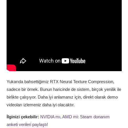
Yukarıda bahsettiğimiz RTX Neural Texture Compression,
sadece bir örnek. Bunun haricinde de sistem, birçok yenilik ile
birlikte çalışıyor. Daha iyi anlamanız için, direkt olarak demo
videoları izlemeniz daha iyi olacaktır.
İlginizi çekebilir:
NVIDIA mı, AMD mi: Steam donanım
anketi verileri paylaştı!