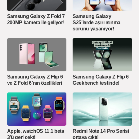
Samsung Galaxy Z Fold 7
Samsung Galaxy
200MP kamera ile geliyor!
S25’lerde aşırı ısınma
sorunu yaşanıyor!
Samsung Galaxy Z Flip 6
Samsung Galaxy Z Flip 6
ve Z Fold 6’nın özellikleri
Geekbench testinde!
Apple, watchOS 11.1 beta
Redmi Note 14 Pro Serisi
3’ü geri çekti
ortaya çıktı!