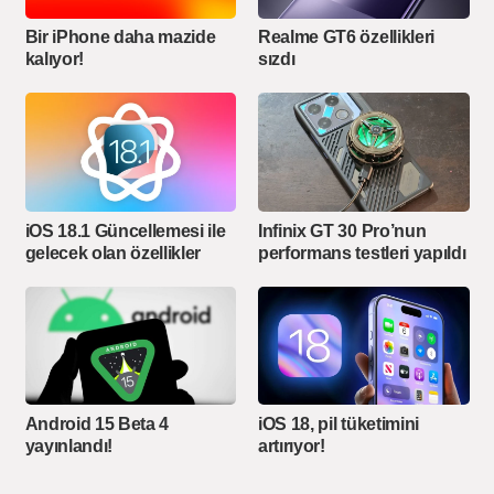
Bir iPhone daha mazide
Realme GT6 özellikleri
kalıyor!
sızdı
iOS 18.1 Güncellemesi ile
Infinix GT 30 Pro’nun
gelecek olan özellikler
performans testleri yapıldı
Android 15 Beta 4
iOS 18, pil tüketimini
yayınlandı!
artırıyor!