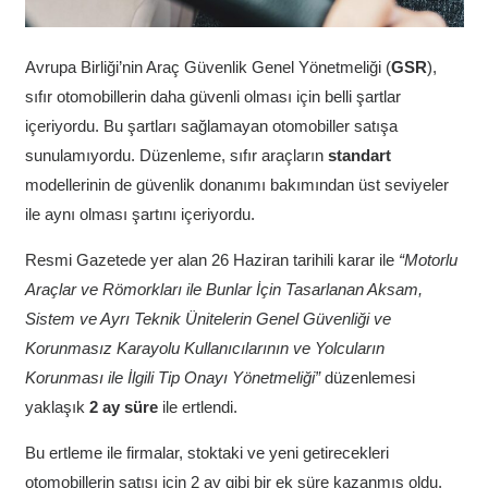
Avrupa Birliği’nin Araç Güvenlik Genel Yönetmeliği (
GSR
),
sıfır otomobillerin daha güvenli olması için belli şartlar
içeriyordu. Bu şartları sağlamayan otomobiller satışa
sunulamıyordu. Düzenleme, sıfır araçların
standart
modellerinin de güvenlik donanımı bakımından üst seviyeler
ile aynı olması şartını içeriyordu.
Resmi Gazetede yer alan 26 Haziran tarihili karar ile
“Motorlu
Araçlar ve Römorkları ile Bunlar İçin Tasarlanan Aksam,
Sistem ve Ayrı Teknik Ünitelerin Genel Güvenliği ve
Korunmasız Karayolu Kullanıcılarının ve Yolcuların
Korunması ile İlgili Tip Onayı Yönetmeliği”
düzenlemesi
yaklaşık
2 ay süre
ile ertlendi.
Bu ertleme ile firmalar, stoktaki ve yeni getirecekleri
otomobillerin satışı için 2 ay gibi bir ek süre kazanmış oldu.