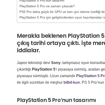
PlayStation 5 Pro’nun tasarımı
PlayStation 5 Pro ne zaman çıkacak?
PS5 Pro daha güçlü bir GPU ve tam ışın izleme özelliği il
PlayStation 5 Pro için geliştiricilerden oyun hazırlamaları i
Merakla beklenen PlayStation 5 
çıkış tarihi ortaya çıktı. İşte m
iddialar.
Japon teknoloji devi
Sony
, tartışmasız oyun konsolla
çıkardığı
PlayStation 5
‘i piyasaya sürmüş, aradan ge
piyasaya sürmüştü. Uzun zamandır
PlayStation 5 P
ile ilgili sızıntıları ile meşhur
bilbil-kun
, PS 5 Pro’nun t
PlayStation 5 Pro’nun tasarımı