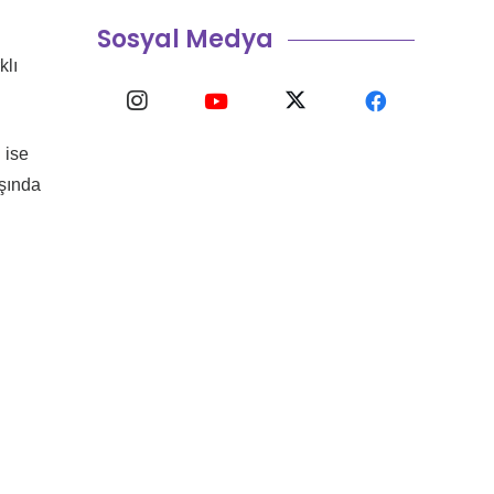
Sosyal Medya
klı
i ise
ışında