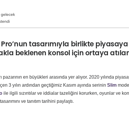
e gelecek
stendi
Pro’nun tasarımıyla birlikte piyasaya
erakla beklenen konsol için ortaya atıla
rı pazarının en büyükleri arasında yer alıyor. 2020 yılında piyas
çen 3 yılın ardından geçtiğimiz Kasım ayında serinin
Slim
model
ro
ile ilgili sızıntılar ve iddialar tazeliğini korurken, oyunlar ve ko
asarımını ve tanıtım tarihini paylaştı.