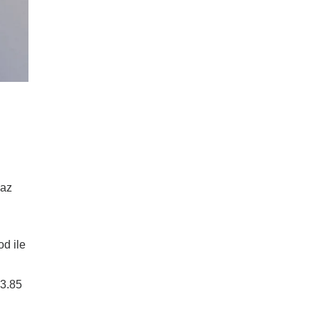
haz
d ile
 3.85