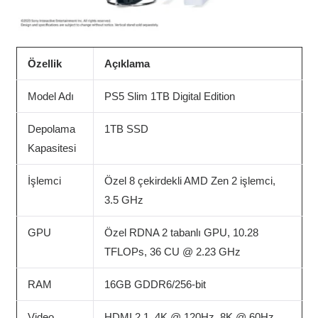
Özellik
Açıklama
Model Adı
PS5 Slim 1TB Digital Edition
Depolama
1TB SSD
Kapasitesi
İşlemci
Özel 8 çekirdekli AMD Zen 2 işlemci,
3.5 GHz
GPU
Özel RDNA 2 tabanlı GPU, 10.28
TFLOPs, 36 CU @ 2.23 GHz
RAM
16GB GDDR6/256-bit
Video
HDMI 2.1, 4K @ 120Hz, 8K @ 60Hz,