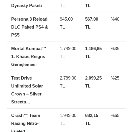
Dynasty Paketi
TL
TL
Persona 3 Reload
945,00
567,00
%40
DLC Paketi PS4 &
TL
TL
PS5
Mortal Kombat™
1.749,00
1.186,85
%35
1: Khaos Reigns
TL
TL
Genişlemesi
Test Drive
2.799,00
2.099,25
%25
Unlimited Solar
TL
TL
Crown – Silver
Streets…
Crash™ Team
1.949,00
682,15
%65
Racing Nitro-
TL
TL
Fueled