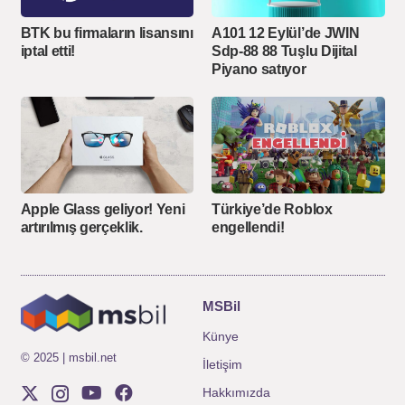
BTK bu firmaların lisansını
A101 12 Eylül’de JWIN
iptal etti!
Sdp-88 88 Tuşlu Dijital
Piyano satıyor
Apple Glass geliyor! Yeni
Türkiye’de Roblox
artırılmış gerçeklik.
engellendi!
MSBil
Künye
© 2025 | msbil.net
İletişim
Hakkımızda