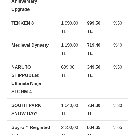
Anniversary
Upgrade
TEKKEN 8
1.999,00
999,50
%50
TL
TL
Medieval Dynasty
1.199,00
719,40
%40
TL
TL
NARUTO
699,00
349,50
%50
SHIPPUDEN:
TL
TL
Ultimate Ninja
STORM 4
SOUTH PARK:
1.049,00
734,30
%30
SNOW DAY!
TL
TL
Spyro™ Reignited
2.299,00
804,65
%65