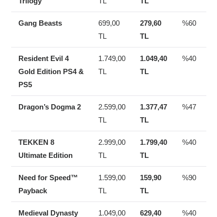
Trilogy
TL
TL
Gang Beasts
699,00
279,60
%60
TL
TL
Resident Evil 4
1.749,00
1.049,40
%40
Gold Edition PS4 &
TL
TL
PS5
Dragon’s Dogma 2
2.599,00
1.377,47
%47
TL
TL
TEKKEN 8
2.999,00
1.799,40
%40
Ultimate Edition
TL
TL
Need for Speed™
1.599,00
159,90
%90
Payback
TL
TL
Medieval Dynasty
1.049,00
629,40
%40