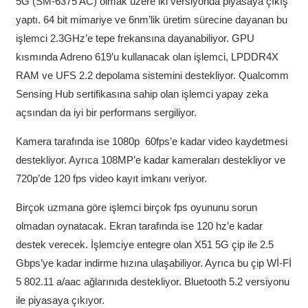
5G (SM-6375 AC) olmak üzere iki versiyonda piyasaya çıkış
yaptı. 64 bit mimariye ve 6nm’lik üretim sürecine dayanan bu
işlemci 2.3GHz’e tepe frekansına dayanabiliyor. GPU
kısmında Adreno 619’u kullanacak olan işlemci, LPDDR4X
RAM ve UFS 2.2 depolama sistemini destekliyor. Qualcomm
Sensing Hub sertifikasına sahip olan işlemci yapay zeka
açsından da iyi bir performans sergiliyor.
Kamera tarafında ise 1080p 60fps’e kadar video kaydetmesi
destekliyor. Ayrıca 108MP’e kadar kameraları destekliyor ve
720p’de 120 fps video kayıt imkanı veriyor.
Birçok uzmana göre işlemci birçok fps oyununu sorun
olmadan oynatacak. Ekran tarafında ise 120 hz’e kadar
destek verecek. İşlemciye entegre olan X51 5G çip ile 2.5
Gbps’ye kadar indirme hızına ulaşabiliyor. Ayrıca bu çip Wİ-Fİ
5 802.11 a/aac ağlarınıda destekliyor. Bluetooth 5.2 versiyonu
ile piyasaya çıkıyor.