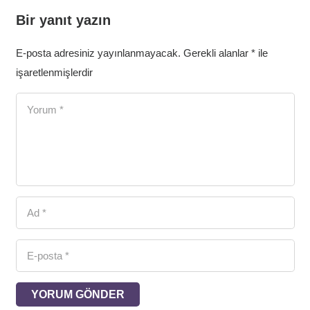
Bir yanıt yazın
E-posta adresiniz yayınlanmayacak.
Gerekli alanlar
*
ile
işaretlenmişlerdir
YORUM GÖNDER