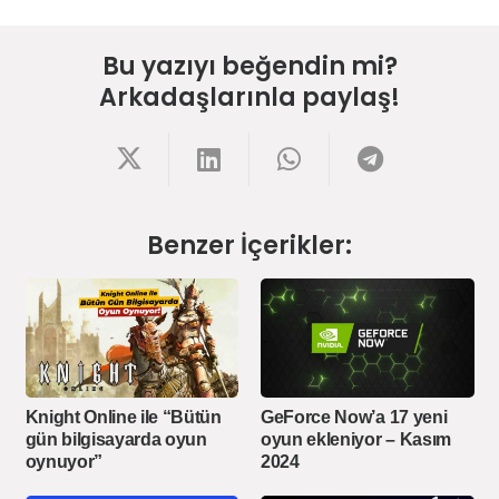
Bu yazıyı beğendin mi?
Arkadaşlarınla paylaş!
Benzer İçerikler:
Knight Online ile “Bütün
GeForce Now’a 17 yeni
gün bilgisayarda oyun
oyun ekleniyor – Kasım
oynuyor”
2024