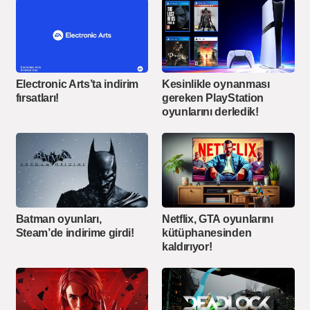
Electronic Arts’ta indirim
Kesinlikle oynanması
fırsatları!
gereken PlayStation
oyunlarını derledik!
Batman oyunları,
Netflix, GTA oyunlarını
Steam’de indirime girdi!
kütüphanesinden
kaldırıyor!