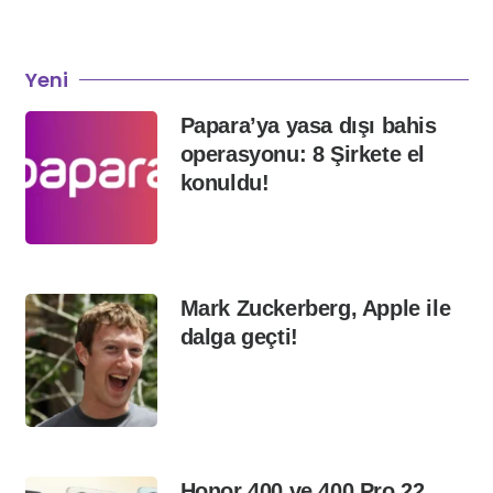
Yeni
Papara’ya yasa dışı bahis
operasyonu: 8 Şirkete el
konuldu!
Mark Zuckerberg, Apple ile
dalga geçti!
Honor 400 ve 400 Pro 22