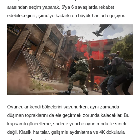
arasından seçim yaparak, 6’ya 6 savaşlarda rekabet
edebileceğiniz, şimdiye kadarki en büyük haritada geçiyor.
Oyuncular kendi bölgelerini savunurken, aynı zamanda
düşman topraklarını da ele geçirmek zorunda kalacaklar. Bu
kapsamlı güncelleme, sadece yeni bir oyun modu ile sınırlı
değil. Klasik haritalar, gelişmiş aydınlatma ve 4K dokularla