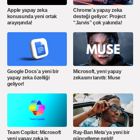
Apple yapay zeka
Chrome’a yapay zeka
konusunda yeni ortak
desteği geliyor: Project
arayışında!
“Jarvis” çok yakında!
Google Docs’a yeni bir
Microsoft, yeni yapay
yapay zeka özelliği
zekasını tanıttı: Muse
geliyor!
Team Copilot: Microsoft
Ray-Ban Meta’ya yeni bir
yeni yapay zeka iş
güncelleme geldi!