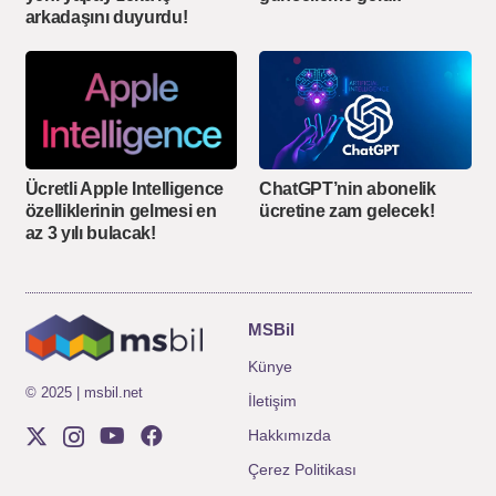
arkadaşını duyurdu!
Ücretli Apple Intelligence
ChatGPT’nin abonelik
özelliklerinin gelmesi en
ücretine zam gelecek!
az 3 yılı bulacak!
MSBil
Künye
© 2025 | msbil.net
İletişim
Hakkımızda
Çerez Politikası